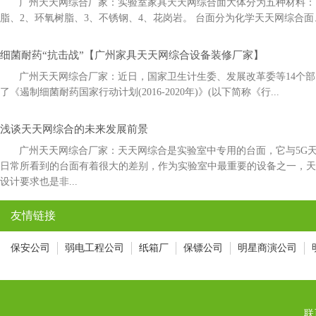
广州天天网综合厂家：实验室家具天天网综合面大体分为五种材料：1
脂、2、环氧树脂、3、不锈钢、4、花岗岩。 台面分为化学天天网综合面
细菌耐药“抗击战”【广州家具天天网综合设备装修厂家】
广州天天网综合厂家：近日，国家卫生计生委、发展改革委等14
了《遏制细菌耐药国家行动计划(2016-2020年)》(以下简称《行...
浅谈天天网综合的未来发展前景
广州天天网综合厂家：天天网综合是实验室中专用的台面，它与5
日常所看到的台面有着很大的差别，作为实验室中最重要的设备之一，
设计要求也是非...
友情链接
保安公司
弱电工程公司
纸箱厂
保镖公司
明星商演公司
联系