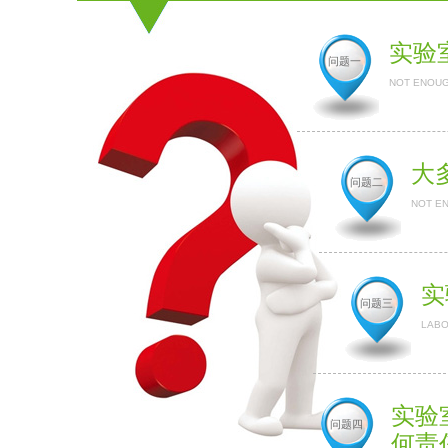
实验
问题一
NOT ENOUG
大
问题二
NOT E
实
问题三
LABO
实验
问题四
何责