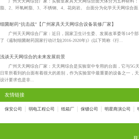
广州天天网综合厂家：实验室家具天天网综合面大体分为五种材料：1
脂、2、环氧树脂、3、不锈钢、4、花岗岩。 台面分为化学天天网综合面
细菌耐药“抗击战”【广州家具天天网综合设备装修厂家】
广州天天网综合厂家：近日，国家卫生计生委、发展改革委等14
了《遏制细菌耐药国家行动计划(2016-2020年)》(以下简称《行...
浅谈天天网综合的未来发展前景
广州天天网综合厂家：天天网综合是实验室中专用的台面，它与5
日常所看到的台面有着很大的差别，作为实验室中最重要的设备之一，
设计要求也是非...
友情链接
保安公司
弱电工程公司
纸箱厂
保镖公司
明星商演公司
联系